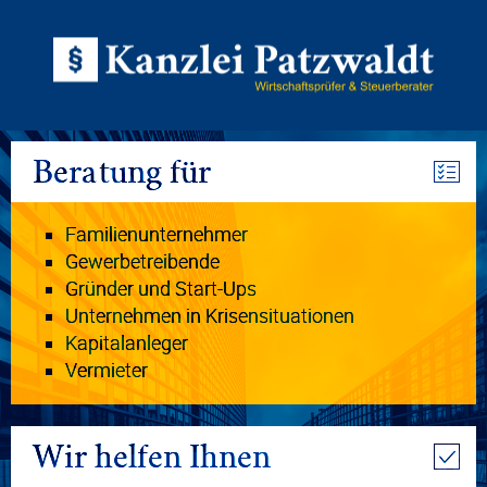
Beratung für
Familienunternehmer
Gewerbetreibende
Gründer und Start-Ups
Unternehmen in Krisensituationen
Kapitalanleger
Vermieter
Wir helfen Ihnen