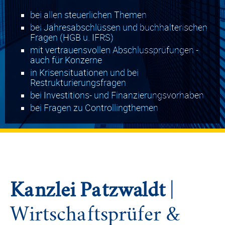
bei allen steuerlichen Themen
bei Jahresabschlüssen und buchhalterischen
Fragen (HGB u. IFRS)
mit vertrauensvollen Abschlussprüfungen -
auch für Konzerne
in Krisensituationen und bei
Restrukturierungsfragen
bei Investitions- und Finanzierungsvorhaben
bei Fragen zu Controllingthemen
Kanzlei Patzwaldt
|
Wirtschaftsprüfer &